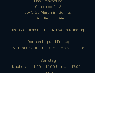
Das Steakhouse
Gasselsdorf 116
8543 St. Martin im Sulmtal
T:
+43 3465 20 446
Montag, Dienstag und Mittwoch Ruhetag
Donnerstag und Freitag
16:00 bis 22:00 Uhr (Küche bis 21.00 Uhr)
Samstag
Küche von 11.00 – 14.00 Uhr und 17.00 –
21.00
Sonn- und Feiertag:
9:00 bis 17:00 Uhr (Küche von
11.00- 15.00
Uhr)
Besuch uns auf facebook